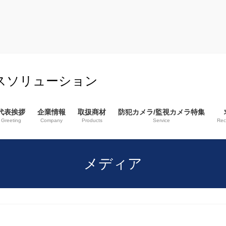
スソリューション
代表挨拶
企業情報
取扱商材
防犯カメラ/監視カメラ特集
Greeting
Company
Products
Service
Rec
メディア