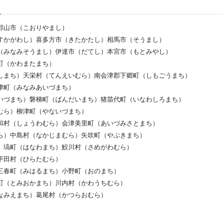
郡山市（こおりやまし）
すかがわし）喜多方市（きたかたし）相馬市（そうまし）
（みなみそうまし）伊達市（だてし）本宮市（もとみやし）
町（かわまたまち）
しまち）天栄村（てんえいむら）南会津郡下郷町（しもごうまち）
津町（みなみあいづまち）
いづまち）磐梯町（ばんだいまち）猪苗代町（いなわしろまち）
むら）柳津町（やないづまち）
和村（しょうわむら）会津美里町（あいづみさとまち）
ら）中島村（なかじまむら）矢吹町（やぶきまち）
）塙町（はなわまち）鮫川村（さめがわむら）
平田村（ひらたむら）
三春町（みはるまち）小野町（おのまち）
町（とみおかまち）川内村（かわうちむら）
なみえまち）葛尾村（かつらおむら）