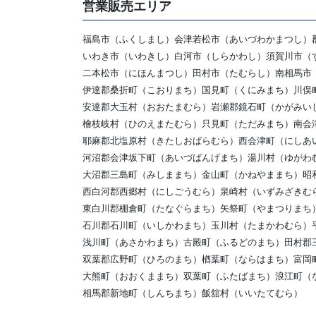
営業販売エリア
福島市（ふくしまし）会津若松市（あいづわかまつし）
いわき市（いわきし）白河市（しらかわし）須賀川市（
二本松市（にほんまつし）田村市（たむらし）南相馬市
伊達郡桑折町（こおりまち）国見町（くにみまち）川俣
安達郡大玉村（おおたまむら）岩瀬郡鏡石町（かがみい
檜枝岐村（ひのえまたむら）只見町（ただみまち）南会
耶麻郡北塩原村（きたしおばらむら）西会津町（にしあ
河沼郡会津坂下町（あいづばんげまち）湯川村（ゆがわ
大沼郡三島町（みしままち）金山町（かねやままち）昭
西白河郡西郷村（にしごうむら）泉崎村（いずみざきむ
東白川郡棚倉町（たなぐらまち）矢祭町（やまつりまち
石川郡石川町（いしかわまち）玉川村（たまかわむら）
浅川町（あさかわまち）古殿町（ふるどのまち）田村郡
双葉郡広野町（ひろのまち）楢葉町（ならはまち）富岡
大熊町（おおくままち）双葉町（ふたばまち）浪江町（
相馬郡新地町（しんちまち）飯舘村（いいたてむら）