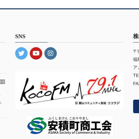
SNS
株
〒9
・
福
ア
TE
すす
FA
ィ
キ