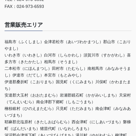
FAX：024-973-6593
営業販売エリア
福島市（ふくしまし）会津若松市（あいづわかまつし）郡山市（こおり
やまし）
いわき市（いわきし）白河市（しらかわし）須賀川市（すかがわし）喜
多方市（きたかたし）相馬市（そうまし）
二本松市（にほんまつし）田村市（たむらし）南相馬市（みなみそうま
し）伊達市（だてし）本宮市（もとみやし）
伊達郡桑折町（こおりまち）国見町（くにみまち）川俣町（かわまたま
ち）
安達郡大玉村（おおたまむら）岩瀬郡鏡石町（かがみいしまち）天栄村
（てんえいむら）南会津郡下郷町（しもごうまち）
檜枝岐村（ひのえまたむら）只見町（ただみまち）南会津町（みなみあ
いづまち）
耶麻郡北塩原村（きたしおばらむら）西会津町（にしあいづまち）磐梯
町（ばんだいまち）猪苗代町（いなわしろまち）
河沼郡会津坂下町（あいづばんげまち）湯川村（ゆがわむら）柳津町