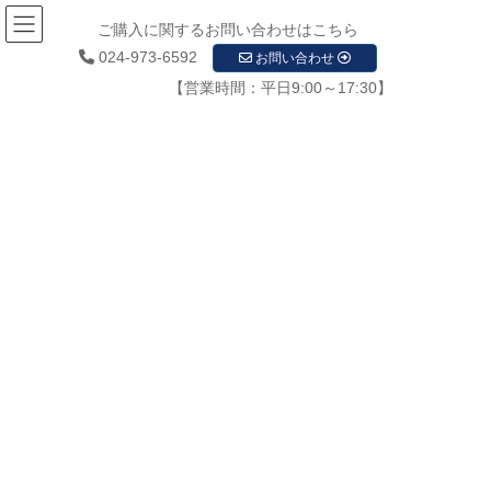
ご購入に関するお問い合わせはこちら
024-973-6592
お問い合わせ
【営業時間：平日9:00～17:30】
《募集中》代理店・パートナー事業
部
HOME
《募集中》代理店・パートナー事業部
福島県の為に事業をされたい方
少子高齢化が進む中、開業率は