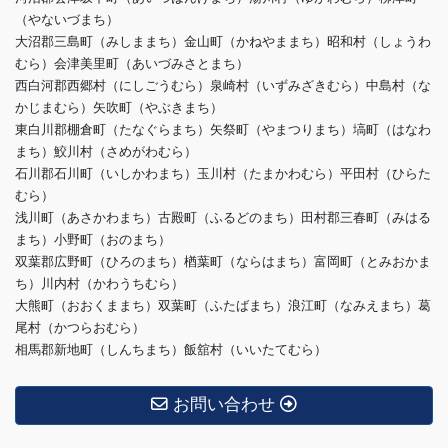
（やないづまち）
大沼郡三島町（みしままち）金山町（かねやままち）昭和村（しょうわ
むら）会津美里町（あいづみさとまち）
西白河郡西郷村（にしごうむら）泉崎村（いずみざきむら）中島村（な
かじまむら）矢吹町（やぶきまち）
東白川郡棚倉町（たなぐらまち）矢祭町（やまつりまち）塙町（はなわ
まち）鮫川村（さめがわむら）
石川郡石川町（いしかわまち）玉川村（たまかわむら）平田村（ひらた
むら）
浅川町（あさかわまち）古殿町（ふるどのまち）田村郡三春町（みはる
まち）小野町（おのまち）
双葉郡広野町（ひろのまち）楢葉町（ならはまち）富岡町（とみおかま
ち）川内村（かわうちむら）
大熊町（おおくままち）双葉町（ふたばまち）浪江町（なみえまち）葛
尾村（かつらおむら）
相馬郡新地町（しんちまち）飯舘村（いいたてむら）
お問い合わせ