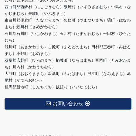
むら）会津美里町（あいづみさとまち）
西白河郡西郷村（にしごうむら）泉崎村（いずみざきむら）中島村（な
かじまむら）矢吹町（やぶきまち）
東白川郡棚倉町（たなぐらまち）矢祭町（やまつりまち）塙町（はなわ
まち）鮫川村（さめがわむら）
石川郡石川町（いしかわまち）玉川村（たまかわむら）平田村（ひらた
むら）
浅川町（あさかわまち）古殿町（ふるどのまち）田村郡三春町（みはる
まち）小野町（おのまち）
双葉郡広野町（ひろのまち）楢葉町（ならはまち）富岡町（とみおかま
ち）川内村（かわうちむら）
大熊町（おおくままち）双葉町（ふたばまち）浪江町（なみえまち）葛
尾村（かつらおむら）
相馬郡新地町（しんちまち）飯舘村（いいたてむら）
お問い合わせ