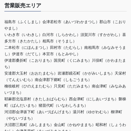
営業販売エリア
福島市（ふくしまし）会津若松市（あいづわかまつし）郡山市（こおり
やまし）
いわき市（いわきし）白河市（しらかわし）須賀川市（すかがわし）喜
多方市（きたかたし）相馬市（そうまし）
二本松市（にほんまつし）田村市（たむらし）南相馬市（みなみそうま
し）伊達市（だてし）本宮市（もとみやし）
伊達郡桑折町（こおりまち）国見町（くにみまち）川俣町（かわまたま
ち）
安達郡大玉村（おおたまむら）岩瀬郡鏡石町（かがみいしまち）天栄村
（てんえいむら）南会津郡下郷町（しもごうまち）
檜枝岐村（ひのえまたむら）只見町（ただみまち）南会津町（みなみあ
いづまち）
耶麻郡北塩原村（きたしおばらむら）西会津町（にしあいづまち）磐梯
町（ばんだいまち）猪苗代町（いなわしろまち）
河沼郡会津坂下町（あいづばんげまち）湯川村（ゆがわむら）柳津町
（やないづまち）
大沼郡三島町（みしままち）金山町（かねやままち）昭和村（しょうわ