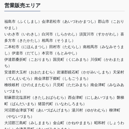
営業販売エリア
福島市（ふくしまし）会津若松市（あいづわかまつし）郡山市（こおり
やまし）
いわき市（いわきし）白河市（しらかわし）須賀川市（すかがわし）喜
多方市（きたかたし）相馬市（そうまし）
二本松市（にほんまつし）田村市（たむらし）南相馬市（みなみそうま
し）伊達市（だてし）本宮市（もとみやし）
伊達郡桑折町（こおりまち）国見町（くにみまち）川俣町（かわまたま
ち）
安達郡大玉村（おおたまむら）岩瀬郡鏡石町（かがみいしまち）天栄村
（てんえいむら）南会津郡下郷町（しもごうまち）
檜枝岐村（ひのえまたむら）只見町（ただみまち）南会津町（みなみあ
いづまち）
耶麻郡北塩原村（きたしおばらむら）西会津町（にしあいづまち）磐梯
町（ばんだいまち）猪苗代町（いなわしろまち）
河沼郡会津坂下町（あいづばんげまち）湯川村（ゆがわむら）柳津町
（やないづまち）
大沼郡三島町（みしままち）金山町（かねやままち）昭和村（しょうわ