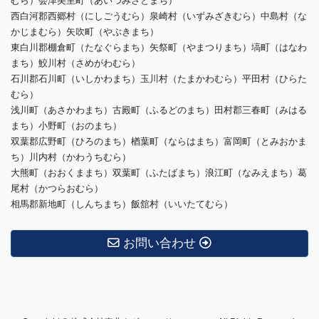
むら）会津美里町（あいづみさとまち）
西白河郡西郷村（にしごうむら）泉崎村（いずみざきむら）中島村（な
かじまむら）矢吹町（やぶきまち）
東白川郡棚倉町（たなぐらまち）矢祭町（やまつりまち）塙町（はなわ
まち）鮫川村（さめがわむら）
石川郡石川町（いしかわまち）玉川村（たまかわむら）平田村（ひらた
むら）
浅川町（あさかわまち）古殿町（ふるどのまち）田村郡三春町（みはる
まち）小野町（おのまち）
双葉郡広野町（ひろのまち）楢葉町（ならはまち）富岡町（とみおかま
ち）川内村（かわうちむら）
大熊町（おおくままち）双葉町（ふたばまち）浪江町（なみえまち）葛
尾村（かつらおむら）
相馬郡新地町（しんちまち）飯舘村（いいたてむら）
お問い合わせ