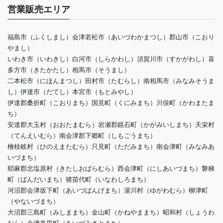
営業販売エリア
福島市（ふくしまし）会津若松市（あいづわかまつし）郡山市（こおり
やまし）
いわき市（いわきし）白河市（しらかわし）須賀川市（すかがわし）喜
多方市（きたかたし）相馬市（そうまし）
二本松市（にほんまつし）田村市（たむらし）南相馬市（みなみそうま
し）伊達市（だてし）本宮市（もとみやし）
伊達郡桑折町（こおりまち）国見町（くにみまち）川俣町（かわまたま
ち）
安達郡大玉村（おおたまむら）岩瀬郡鏡石町（かがみいしまち）天栄村
（てんえいむら）南会津郡下郷町（しもごうまち）
檜枝岐村（ひのえまたむら）只見町（ただみまち）南会津町（みなみあ
いづまち）
耶麻郡北塩原村（きたしおばらむら）西会津町（にしあいづまち）磐梯
町（ばんだいまち）猪苗代町（いなわしろまち）
河沼郡会津坂下町（あいづばんげまち）湯川村（ゆがわむら）柳津町
（やないづまち）
大沼郡三島町（みしままち）金山町（かねやままち）昭和村（しょうわ