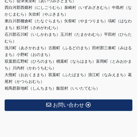
むら）会津美里町（あいづみさとまち）
西白河郡西郷村（にしごうむら）泉崎村（いずみざきむら）中島村（な
かじまむら）矢吹町（やぶきまち）
東白川郡棚倉町（たなぐらまち）矢祭町（やまつりまち）塙町（はなわ
まち）鮫川村（さめがわむら）
石川郡石川町（いしかわまち）玉川村（たまかわむら）平田村（ひらた
むら）
浅川町（あさかわまち）古殿町（ふるどのまち）田村郡三春町（みはる
まち）小野町（おのまち）
双葉郡広野町（ひろのまち）楢葉町（ならはまち）富岡町（とみおかま
ち）川内村（かわうちむら）
大熊町（おおくままち）双葉町（ふたばまち）浪江町（なみえまち）葛
尾村（かつらおむら）
相馬郡新地町（しんちまち）飯舘村（いいたてむら）
お問い合わせ