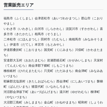
営業販売エリア
福島市（ふくしまし）会津若松市（あいづわかまつし）郡山市（こおり
やまし）
いわき市（いわきし）白河市（しらかわし）須賀川市（すかがわし）喜
多方市（きたかたし）相馬市（そうまし）
二本松市（にほんまつし）田村市（たむらし）南相馬市（みなみそうま
し）伊達市（だてし）本宮市（もとみやし）
伊達郡桑折町（こおりまち）国見町（くにみまち）川俣町（かわまたま
ち）
安達郡大玉村（おおたまむら）岩瀬郡鏡石町（かがみいしまち）天栄村
（てんえいむら）南会津郡下郷町（しもごうまち）
檜枝岐村（ひのえまたむら）只見町（ただみまち）南会津町（みなみあ
いづまち）
耶麻郡北塩原村（きたしおばらむら）西会津町（にしあいづまち）磐梯
町（ばんだいまち）猪苗代町（いなわしろまち）
河沼郡会津坂下町（あいづばんげまち）湯川村（ゆがわむら）柳津町
（やないづまち）
大沼郡三島町（みしままち）金山町（かねやままち）昭和村（しょうわ