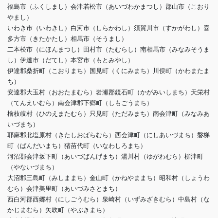
福島市（ふくしまし）会津若松市（あいづわかまつし）郡山市（こおり
やまし）
いわき市（いわきし）白河市（しらかわし）須賀川市（すかがわし）喜
多方市（きたかたし）相馬市（そうまし）
二本松市（にほんまつし）田村市（たむらし）南相馬市（みなみそうま
し）伊達市（だてし）本宮市（もとみやし）
伊達郡桑折町（こおりまち）国見町（くにみまち）川俣町（かわまたま
ち）
安達郡大玉村（おおたまむら）岩瀬郡鏡石町（かがみいしまち）天栄村
（てんえいむら）南会津郡下郷町（しもごうまち）
檜枝岐村（ひのえまたむら）只見町（ただみまち）南会津町（みなみあ
いづまち）
耶麻郡北塩原村（きたしおばらむら）西会津町（にしあいづまち）磐梯
町（ばんだいまち）猪苗代町（いなわしろまち）
河沼郡会津坂下町（あいづばんげまち）湯川村（ゆがわむら）柳津町
（やないづまち）
大沼郡三島町（みしままち）金山町（かねやままち）昭和村（しょうわ
むら）会津美里町（あいづみさとまち）
西白河郡西郷村（にしごうむら）泉崎村（いずみざきむら）中島村（な
かじまむら）矢吹町（やぶきまち）