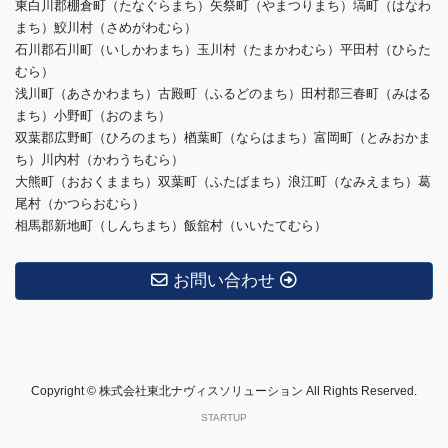
東白川郡棚倉町（たなぐらまち）矢祭町（やまつりまち）塙町（はなわ
まち）鮫川村（さめがわむら）
石川郡石川町（いしかわまち）玉川村（たまかわむら）平田村（ひらた
むら）
浅川町（あさかわまち）古殿町（ふるどのまち）田村郡三春町（みはる
まち）小野町（おのまち）
双葉郡広野町（ひろのまち）楢葉町（ならはまち）富岡町（とみおかま
ち）川内村（かわうちむら）
大熊町（おおくままち）双葉町（ふたばまち）浪江町（なみえまち）葛
尾村（かつらおむら）
相馬郡新地町（しんちまち）飯舘村（いいたてむら）
お問い合わせ
Copyright © 株式会社東北ナヴィスソリューション All Rights Reserved.
STARTUP