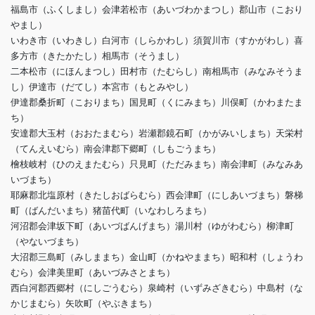
福島市（ふくしまし）会津若松市（あいづわかまつし）郡山市（こおり
やまし）
いわき市（いわきし）白河市（しらかわし）須賀川市（すかがわし）喜
多方市（きたかたし）相馬市（そうまし）
二本松市（にほんまつし）田村市（たむらし）南相馬市（みなみそうま
し）伊達市（だてし）本宮市（もとみやし）
伊達郡桑折町（こおりまち）国見町（くにみまち）川俣町（かわまたま
ち）
安達郡大玉村（おおたまむら）岩瀬郡鏡石町（かがみいしまち）天栄村
（てんえいむら）南会津郡下郷町（しもごうまち）
檜枝岐村（ひのえまたむら）只見町（ただみまち）南会津町（みなみあ
いづまち）
耶麻郡北塩原村（きたしおばらむら）西会津町（にしあいづまち）磐梯
町（ばんだいまち）猪苗代町（いなわしろまち）
河沼郡会津坂下町（あいづばんげまち）湯川村（ゆがわむら）柳津町
（やないづまち）
大沼郡三島町（みしままち）金山町（かねやままち）昭和村（しょうわ
むら）会津美里町（あいづみさとまち）
西白河郡西郷村（にしごうむら）泉崎村（いずみざきむら）中島村（な
かじまむら）矢吹町（やぶきまち）