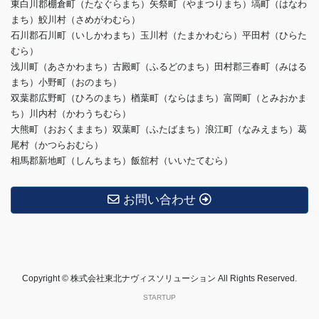
東白川郡棚倉町（たなぐらまち）矢祭町（やまつりまち）塙町（はなわ
まち）鮫川村（さめがわむら）
石川郡石川町（いしかわまち）玉川村（たまかわむら）平田村（ひらた
むら）
浅川町（あさかわまち）古殿町（ふるどのまち）田村郡三春町（みはる
まち）小野町（おのまち）
双葉郡広野町（ひろのまち）楢葉町（ならはまち）富岡町（とみおかま
ち）川内村（かわうちむら）
大熊町（おおくままち）双葉町（ふたばまち）浪江町（なみえまち）葛
尾村（かつらおむら）
相馬郡新地町（しんちまち）飯舘村（いいたてむら）
お問い合わせ
Copyright © 株式会社東北ナヴィスソリューション All Rights Reserved.
STARTUP