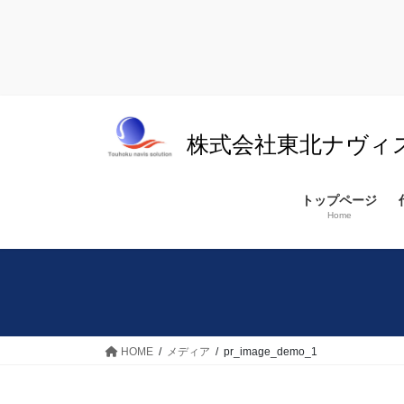
コ
ナ
ン
ビ
株式会社東北ナヴィ
テ
ゲ
ン
ー
ツ
シ
トップページ
へ
ョ
Home
ス
ン
キ
に
ッ
移
プ
動
HOME
メディア
pr_image_demo_1