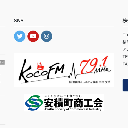
SNS
株
〒9
・
福
ア
TE
すす
FA
ィ
キ