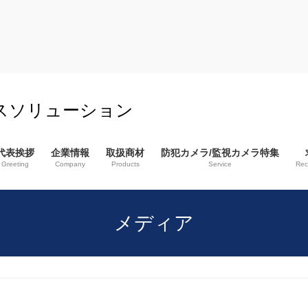
スソリューション
代表挨拶
企業情報
取扱商材
防犯カメラ/監視カメラ特集
Greeting
Company
Products
Service
Rec
メディア