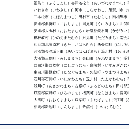
福島市（ふくしまし）会津若松市（あいづわかまつし）
いわき市（いわきし）白河市（しらかわし）須賀川市（
二本松市（にほんまつし）田村市（たむらし）南相馬市
伊達郡桑折町（こおりまち）国見町（くにみまち）川俣
安達郡大玉村（おおたまむら）岩瀬郡鏡石町（かがみい
檜枝岐村（ひのえまたむら）只見町（ただみまち）南会
耶麻郡北塩原村（きたしおばらむら）西会津町（にしあ
河沼郡会津坂下町（あいづばんげまち）湯川村（ゆがわ
大沼郡三島町（みしままち）金山町（かねやままち）昭
西白河郡西郷村（にしごうむら）泉崎村（いずみざきむ
東白川郡棚倉町（たなぐらまち）矢祭町（やまつりまち
石川郡石川町（いしかわまち）玉川村（たまかわむら）
浅川町（あさかわまち）古殿町（ふるどのまち）田村郡
双葉郡広野町（ひろのまち）楢葉町（ならはまち）富岡
大熊町（おおくままち）双葉町（ふたばまち）浪江町（
相馬郡新地町（しんちまち）飯舘村（いいたてむら）