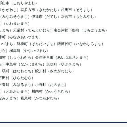
郡山市（こおりやまし）
すかがわし）喜多方市（きたかたし）相馬市（そうまし）
（みなみそうまし）伊達市（だてし）本宮市（もとみやし）
町（かわまたまち）
しまち）天栄村（てんえいむら）南会津郡下郷町（しもごうまち）
津町（みなみあいづまち）
いづまち）磐梯町（ばんだいまち）猪苗代町（いなわしろまち）
むら）柳津町（やないづまち）
和村（しょうわむら）会津美里町（あいづみさとまち）
ら）中島村（なかじまむら）矢吹町（やぶきまち）
）塙町（はなわまち）鮫川村（さめがわむら）
平田村（ひらたむら）
三春町（みはるまち）小野町（おのまち）
町（とみおかまち）川内村（かわうちむら）
なみえまち）葛尾村（かつらおむら）