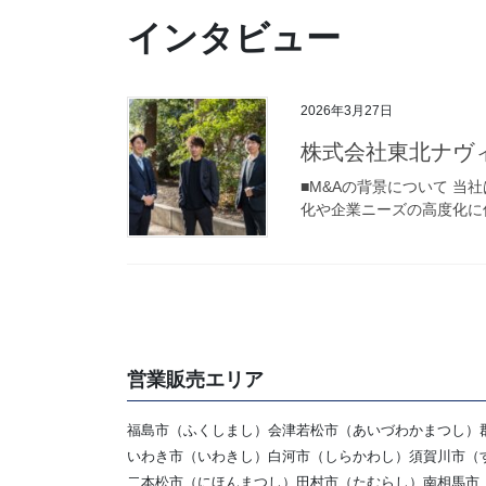
インタビュー
2026年3月27日
株式会社東北ナヴィ
■M&Aの背景について 
化や企業ニーズの高度化に
営業販売エリア
福島市（ふくしまし）会津若松市（あいづわかまつし）
いわき市（いわきし）白河市（しらかわし）須賀川市（
二本松市（にほんまつし）田村市（たむらし）南相馬市