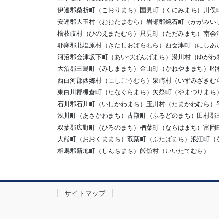
伊達郡桑折町（こおりまち）国見町（くにみまち）川俣
安達郡大玉村（おおたまむら）岩瀬郡鏡石町（かがみい
檜枝岐村（ひのえまたむら）只見町（ただみまち）南会
耶麻郡北塩原村（きたしおばらむら）西会津町（にしあ
河沼郡会津坂下町（あいづばんげまち）湯川村（ゆがわ
大沼郡三島町（みしままち）金山町（かねやままち）昭
西白河郡西郷村（にしごうむら）泉崎村（いずみざきむ
東白川郡棚倉町（たなぐらまち）矢祭町（やまつりまち
石川郡石川町（いしかわまち）玉川村（たまかわむら）
浅川町（あさかわまち）古殿町（ふるどのまち）田村郡
双葉郡広野町（ひろのまち）楢葉町（ならはまち）富岡
大熊町（おおくままち）双葉町（ふたばまち）浪江町（
相馬郡新地町（しんちまち）飯舘村（いいたてむら）
サイトマップ