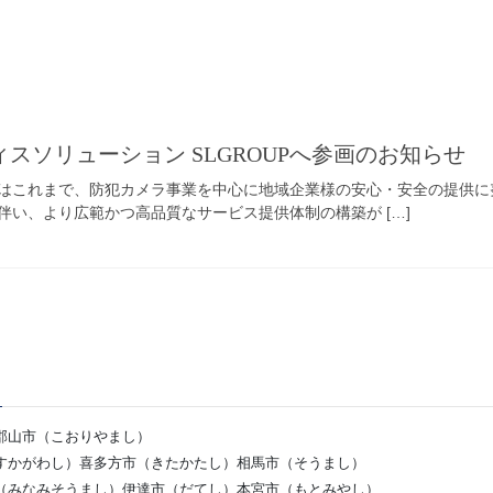
スソリューション SLGROUPへ参画のお知らせ
当社はこれまで、防犯カメラ事業を中心に地域企業様の安心・安全の提供
伴い、より広範かつ高品質なサービス提供体制の構築が […]
郡山市（こおりやまし）
すかがわし）喜多方市（きたかたし）相馬市（そうまし）
（みなみそうまし）伊達市（だてし）本宮市（もとみやし）