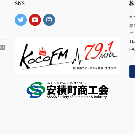
SNS
株
〒9
・
福
ア
TE
すす
FA
ィ
キ