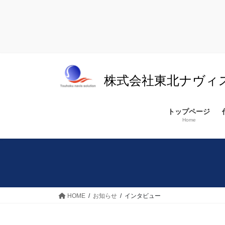
コ
ナ
ン
ビ
株式会社東北ナヴィ
テ
ゲ
ン
ー
ツ
シ
トップページ
へ
ョ
Home
ス
ン
キ
に
ッ
移
プ
動
HOME
お知らせ
インタビュー