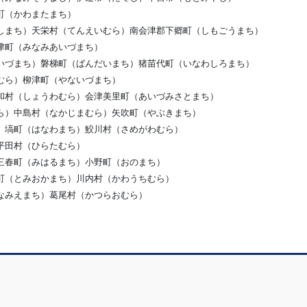
町（かわまたまち）
しまち）天栄村（てんえいむら）南会津郡下郷町（しもごうまち）
津町（みなみあいづまち）
いづまち）磐梯町（ばんだいまち）猪苗代町（いなわしろまち）
むら）柳津町（やないづまち）
和村（しょうわむら）会津美里町（あいづみさとまち）
ら）中島村（なかじまむら）矢吹町（やぶきまち）
）塙町（はなわまち）鮫川村（さめがわむら）
平田村（ひらたむら）
三春町（みはるまち）小野町（おのまち）
町（とみおかまち）川内村（かわうちむら）
なみえまち）葛尾村（かつらおむら）