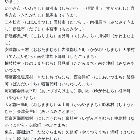
やまし）
いわき市（いわきし）白河市（しらかわし）須賀川市（すかがわし）喜
多方市（きたかたし）相馬市（そうまし）
二本松市（にほんまつし）田村市（たむらし）南相馬市（みなみそうま
し）伊達市（だてし）本宮市（もとみやし）
伊達郡桑折町（こおりまち）国見町（くにみまち）川俣町（かわまたま
ち）
安達郡大玉村（おおたまむら）岩瀬郡鏡石町（かがみいしまち）天栄村
（てんえいむら）南会津郡下郷町（しもごうまち）
檜枝岐村（ひのえまたむら）只見町（ただみまち）南会津町（みなみあ
いづまち）
耶麻郡北塩原村（きたしおばらむら）西会津町（にしあいづまち）磐梯
町（ばんだいまち）猪苗代町（いなわしろまち）
河沼郡会津坂下町（あいづばんげまち）湯川村（ゆがわむら）柳津町
（やないづまち）
大沼郡三島町（みしままち）金山町（かねやままち）昭和村（しょうわ
むら）会津美里町（あいづみさとまち）
西白河郡西郷村（にしごうむら）泉崎村（いずみざきむら）中島村（な
かじまむら）矢吹町（やぶきまち）
東白川郡棚倉町（たなぐらまち）矢祭町（やまつりまち）塙町（はなわ
まち）鮫川村（さめがわむら）