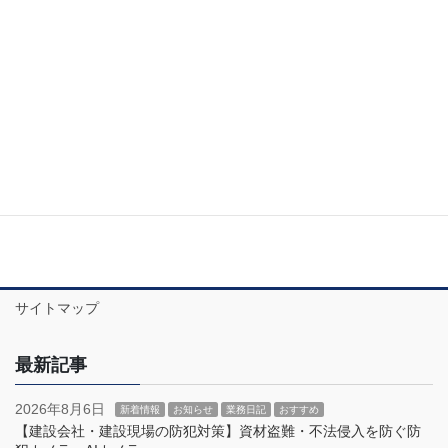
SecurityShow2024年 株式会社東北ナヴィスソリューション
「LUCICAM」 LUCIAM 新ブランド 新ブランド
「LUCICAM」を立ち上げ、SECURITYSHOW にて発表/販売を開
始 特定の国に […]
投
固
固
固
1
2
3
»
稿
定
定
定
ナ
ペ
ペ
ペ
ビ
ー
ー
ー
ゲ
ー
ジ
ジ
ジ
シ
ョ
ン
サイトマップ
最新記事
2026年8月6日
新着情報
お知らせ
業務日記
おすすめ
【建設会社・建設現場の防犯対策】資材盗難・不法侵入を防ぐ防