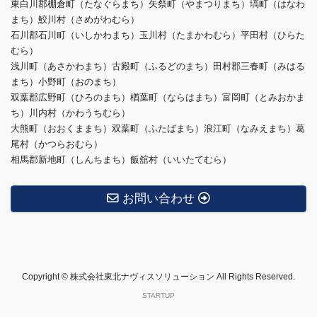
東白川郡棚倉町（たなぐらまち）矢祭町（やまつりまち）塙町（はなわ
まち）鮫川村（さめがわむら）
石川郡石川町（いしかわまち）玉川村（たまかわむら）平田村（ひらた
むら）
浅川町（あさかわまち）古殿町（ふるどのまち）田村郡三春町（みはる
まち）小野町（おのまち）
双葉郡広野町（ひろのまち）楢葉町（ならはまち）富岡町（とみおかま
ち）川内村（かわうちむら）
大熊町（おおくままち）双葉町（ふたばまち）浪江町（なみえまち）葛
尾村（かつらおむら）
相馬郡新地町（しんちまち）飯舘村（いいたてむら）
お問い合わせ
Copyright © 株式会社東北ナヴィスソリューション All Rights Reserved.
STARTUP