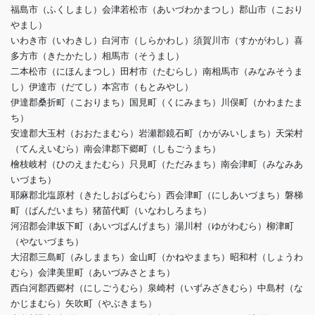
福島市（ふくしまし）会津若松市（あいづわかまつし）郡山市（こおり
やまし）
いわき市（いわきし）白河市（しらかわし）須賀川市（すかがわし）喜
多方市（きたかたし）相馬市（そうまし）
二本松市（にほんまつし）田村市（たむらし）南相馬市（みなみそうま
し）伊達市（だてし）本宮市（もとみやし）
伊達郡桑折町（こおりまち）国見町（くにみまち）川俣町（かわまたま
ち）
安達郡大玉村（おおたまむら）岩瀬郡鏡石町（かがみいしまち）天栄村
（てんえいむら）南会津郡下郷町（しもごうまち）
檜枝岐村（ひのえまたむら）只見町（ただみまち）南会津町（みなみあ
いづまち）
耶麻郡北塩原村（きたしおばらむら）西会津町（にしあいづまち）磐梯
町（ばんだいまち）猪苗代町（いなわしろまち）
河沼郡会津坂下町（あいづばんげまち）湯川村（ゆがわむら）柳津町
（やないづまち）
大沼郡三島町（みしままち）金山町（かねやままち）昭和村（しょうわ
むら）会津美里町（あいづみさとまち）
西白河郡西郷村（にしごうむら）泉崎村（いずみざきむら）中島村（な
かじまむら）矢吹町（やぶきまち）