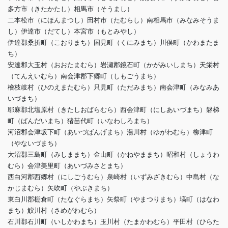
多方市（きたかたし）相馬市（そうまし）
二本松市（にほんまつし）田村市（たむらし）南相馬市（みなみそうま
し）伊達市（だてし）本宮市（もとみやし）
伊達郡桑折町（こおりまち）国見町（くにみまち）川俣町（かわまたま
ち）
安達郡大玉村（おおたまむら）岩瀬郡鏡石町（かがみいしまち）天栄村
（てんえいむら）南会津郡下郷町（しもごうまち）
檜枝岐村（ひのえまたむら）只見町（ただみまち）南会津町（みなみあ
いづまち）
耶麻郡北塩原村（きたしおばらむら）西会津町（にしあいづまち）磐梯
町（ばんだいまち）猪苗代町（いなわしろまち）
河沼郡会津坂下町（あいづばんげまち）湯川村（ゆがわむら）柳津町
（やないづまち）
大沼郡三島町（みしままち）金山町（かねやままち）昭和村（しょうわ
むら）会津美里町（あいづみさとまち）
西白河郡西郷村（にしごうむら）泉崎村（いずみざきむら）中島村（な
かじまむら）矢吹町（やぶきまち）
東白川郡棚倉町（たなぐらまち）矢祭町（やまつりまち）塙町（はなわ
まち）鮫川村（さめがわむら）
石川郡石川町（いしかわまち）玉川村（たまかわむら）平田村（ひらた