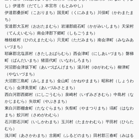
し）伊達市（だてし）本宮市（もとみやし）
伊達郡桑折町（こおりまち）国見町（くにみまち）川俣町（かわまたま
ち）
安達郡大玉村（おおたまむら）岩瀬郡鏡石町（かがみいしまち）天栄村
（てんえいむら）南会津郡下郷町（しもごうまち）
檜枝岐村（ひのえまたむら）只見町（ただみまち）南会津町（みなみあ
いづまち）
耶麻郡北塩原村（きたしおばらむら）西会津町（にしあいづまち）磐梯
町（ばんだいまち）猪苗代町（いなわしろまち）
河沼郡会津坂下町（あいづばんげまち）湯川村（ゆがわむら）柳津町
（やないづまち）
大沼郡三島町（みしままち）金山町（かねやままち）昭和村（しょうわ
むら）会津美里町（あいづみさとまち）
西白河郡西郷村（にしごうむら）泉崎村（いずみざきむら）中島村（な
かじまむら）矢吹町（やぶきまち）
東白川郡棚倉町（たなぐらまち）矢祭町（やまつりまち）塙町（はなわ
まち）鮫川村（さめがわむら）
石川郡石川町（いしかわまち）玉川村（たまかわむら）平田村（ひらた
むら）
浅川町（あさかわまち）古殿町（ふるどのまち）田村郡三春町（みはる