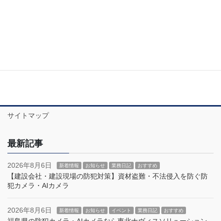
ミツウロコでんき販売開始のお知
らせ（SDGs）
ミツウロコでんき (mitsuurokodenki.jp)電気代の削減に成功
サイトマップ
最新記事
2026年8月6日
新着情報
お知らせ
業務日記
おすすめ
【建設会社・建設現場の防犯対策】資材盗難・不法侵入を防ぐ防
犯カメラ・AIカメラ
2026年8月6日
新着情報
お知らせ
イベント
業務日記
おすすめ