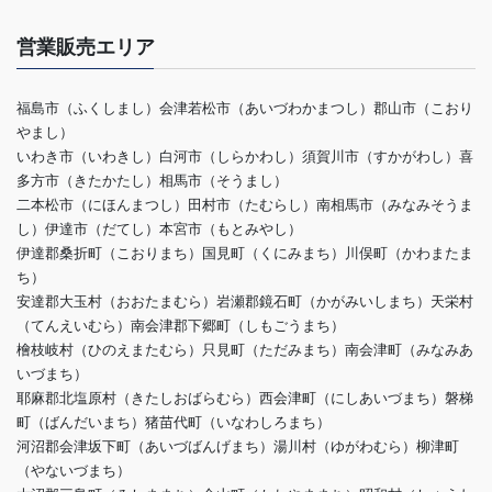
営業販売エリア
福島市（ふくしまし）会津若松市（あいづわかまつし）郡山市（こおり
やまし）
いわき市（いわきし）白河市（しらかわし）須賀川市（すかがわし）喜
多方市（きたかたし）相馬市（そうまし）
二本松市（にほんまつし）田村市（たむらし）南相馬市（みなみそうま
し）伊達市（だてし）本宮市（もとみやし）
伊達郡桑折町（こおりまち）国見町（くにみまち）川俣町（かわまたま
ち）
安達郡大玉村（おおたまむら）岩瀬郡鏡石町（かがみいしまち）天栄村
（てんえいむら）南会津郡下郷町（しもごうまち）
檜枝岐村（ひのえまたむら）只見町（ただみまち）南会津町（みなみあ
いづまち）
耶麻郡北塩原村（きたしおばらむら）西会津町（にしあいづまち）磐梯
町（ばんだいまち）猪苗代町（いなわしろまち）
河沼郡会津坂下町（あいづばんげまち）湯川村（ゆがわむら）柳津町
（やないづまち）