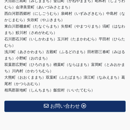
大沼郡三島町（みしままち）金山町（かねやままち）昭和村（しょうわ
むら）会津美里町（あいづみさとまち）
西白河郡西郷村（にしごうむら）泉崎村（いずみざきむら）中島村（な
かじまむら）矢吹町（やぶきまち）
東白川郡棚倉町（たなぐらまち）矢祭町（やまつりまち）塙町（はなわ
まち）鮫川村（さめがわむら）
石川郡石川町（いしかわまち）玉川村（たまかわむら）平田村（ひらた
むら）
浅川町（あさかわまち）古殿町（ふるどのまち）田村郡三春町（みはる
まち）小野町（おのまち）
双葉郡広野町（ひろのまち）楢葉町（ならはまち）富岡町（とみおかま
ち）川内村（かわうちむら）
大熊町（おおくままち）双葉町（ふたばまち）浪江町（なみえまち）葛
尾村（かつらおむら）
相馬郡新地町（しんちまち）飯舘村（いいたてむら）
お問い合わせ