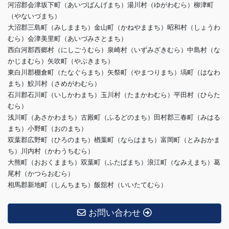
河沼郡会津坂下町（あいづばんげまち）湯川村（ゆがわむら）柳津町
（やないづまち）
大沼郡三島町（みしままち）金山町（かねやままち）昭和村（しょうわ
むら）会津美里町（あいづみさとまち）
西白河郡西郷村（にしごうむら）泉崎村（いずみざきむら）中島村（な
かじまむら）矢吹町（やぶきまち）
東白川郡棚倉町（たなぐらまち）矢祭町（やまつりまち）塙町（はなわ
まち）鮫川村（さめがわむら）
石川郡石川町（いしかわまち）玉川村（たまかわむら）平田村（ひらた
むら）
浅川町（あさかわまち）古殿町（ふるどのまち）田村郡三春町（みはる
まち）小野町（おのまち）
双葉郡広野町（ひろのまち）楢葉町（ならはまち）富岡町（とみおかま
ち）川内村（かわうちむら）
大熊町（おおくままち）双葉町（ふたばまち）浪江町（なみえまち）葛
尾村（かつらおむら）
相馬郡新地町（しんちまち）飯舘村（いいたてむら）
お問い合わせ