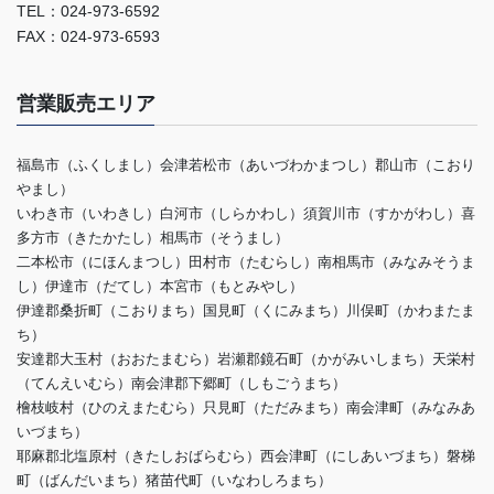
TEL：024-973-6592
FAX：024-973-6593
営業販売エリア
福島市（ふくしまし）会津若松市（あいづわかまつし）郡山市（こおり
やまし）
いわき市（いわきし）白河市（しらかわし）須賀川市（すかがわし）喜
多方市（きたかたし）相馬市（そうまし）
二本松市（にほんまつし）田村市（たむらし）南相馬市（みなみそうま
し）伊達市（だてし）本宮市（もとみやし）
伊達郡桑折町（こおりまち）国見町（くにみまち）川俣町（かわまたま
ち）
安達郡大玉村（おおたまむら）岩瀬郡鏡石町（かがみいしまち）天栄村
（てんえいむら）南会津郡下郷町（しもごうまち）
檜枝岐村（ひのえまたむら）只見町（ただみまち）南会津町（みなみあ
いづまち）
耶麻郡北塩原村（きたしおばらむら）西会津町（にしあいづまち）磐梯
町（ばんだいまち）猪苗代町（いなわしろまち）