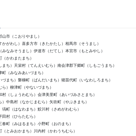
郡山市（こおりやまし）
すかがわし）喜多方市（きたかたし）相馬市（そうまし）
（みなみそうまし）伊達市（だてし）本宮市（もとみやし）
町（かわまたまち）
しまち）天栄村（てんえいむら）南会津郡下郷町（しもごうまち）
津町（みなみあいづまち）
いづまち）磐梯町（ばんだいまち）猪苗代町（いなわしろまち）
むら）柳津町（やないづまち）
和村（しょうわむら）会津美里町（あいづみさとまち）
ら）中島村（なかじまむら）矢吹町（やぶきまち）
）塙町（はなわまち）鮫川村（さめがわむら）
平田村（ひらたむら）
三春町（みはるまち）小野町（おのまち）
町（とみおかまち）川内村（かわうちむら）