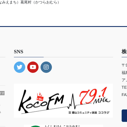
なみえまち）葛尾村（かつらおむら）
SNS
株
〒9
・
福
ア
TE
すす
FA
ィ
キ