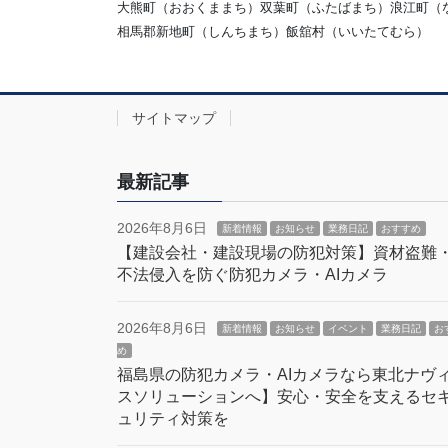
大熊町（おおくままち）双葉町（ふたばまち）浪江町（
相馬郡新地町（しんちまち）飯舘村（いいたてむら）
サイトマップ
最新記事
2026年8月6日
新着情報
お知らせ
業務日記
おすすめ
【建設会社・建設現場の防犯対策】資材盗難
不法侵入を防ぐ防犯カメラ・AIカメラ
2026年8月6日
新着情報
お知らせ
イベント
業務日記
お
め
福島県の防犯カメラ・AIカメラなら東北ナヴ
スソリューションへ】安心・安全を支えるセ
ュリティ対策を