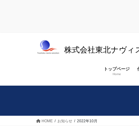
コ
ナ
ン
ビ
株式会社東北ナヴィ
テ
ゲ
ン
ー
ツ
シ
トップページ
へ
ョ
Home
ス
ン
キ
に
ッ
移
プ
動
HOME
お知らせ
2022年10月