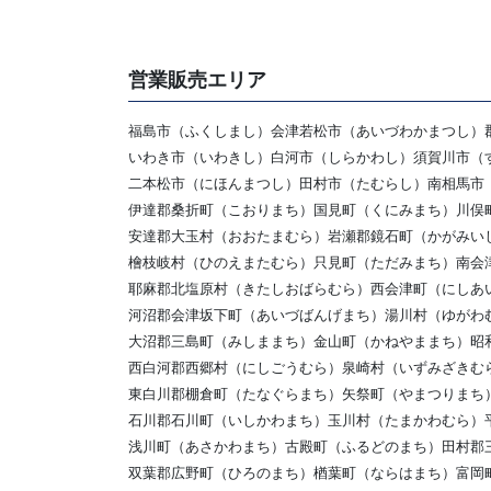
営業販売エリア
福島市（ふくしまし）会津若松市（あいづわかまつし）
いわき市（いわきし）白河市（しらかわし）須賀川市（
二本松市（にほんまつし）田村市（たむらし）南相馬市
伊達郡桑折町（こおりまち）国見町（くにみまち）川俣
安達郡大玉村（おおたまむら）岩瀬郡鏡石町（かがみい
檜枝岐村（ひのえまたむら）只見町（ただみまち）南会
耶麻郡北塩原村（きたしおばらむら）西会津町（にしあ
河沼郡会津坂下町（あいづばんげまち）湯川村（ゆがわ
大沼郡三島町（みしままち）金山町（かねやままち）昭
西白河郡西郷村（にしごうむら）泉崎村（いずみざきむ
東白川郡棚倉町（たなぐらまち）矢祭町（やまつりまち
石川郡石川町（いしかわまち）玉川村（たまかわむら）
浅川町（あさかわまち）古殿町（ふるどのまち）田村郡
双葉郡広野町（ひろのまち）楢葉町（ならはまち）富岡