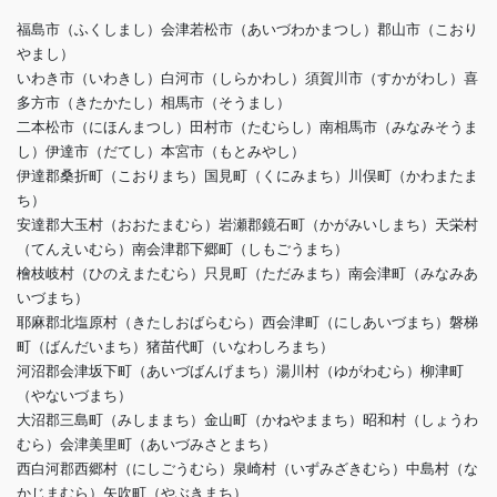
福島市（ふくしまし）会津若松市（あいづわかまつし）郡山市（こおり
やまし）
いわき市（いわきし）白河市（しらかわし）須賀川市（すかがわし）喜
多方市（きたかたし）相馬市（そうまし）
二本松市（にほんまつし）田村市（たむらし）南相馬市（みなみそうま
し）伊達市（だてし）本宮市（もとみやし）
伊達郡桑折町（こおりまち）国見町（くにみまち）川俣町（かわまたま
ち）
安達郡大玉村（おおたまむら）岩瀬郡鏡石町（かがみいしまち）天栄村
（てんえいむら）南会津郡下郷町（しもごうまち）
檜枝岐村（ひのえまたむら）只見町（ただみまち）南会津町（みなみあ
いづまち）
耶麻郡北塩原村（きたしおばらむら）西会津町（にしあいづまち）磐梯
町（ばんだいまち）猪苗代町（いなわしろまち）
河沼郡会津坂下町（あいづばんげまち）湯川村（ゆがわむら）柳津町
（やないづまち）
大沼郡三島町（みしままち）金山町（かねやままち）昭和村（しょうわ
むら）会津美里町（あいづみさとまち）
西白河郡西郷村（にしごうむら）泉崎村（いずみざきむら）中島村（な
かじまむら）矢吹町（やぶきまち）