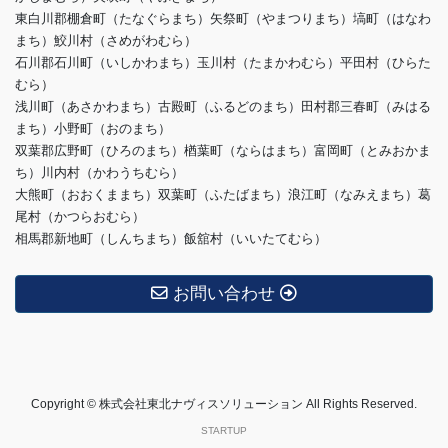
東白川郡棚倉町（たなぐらまち）矢祭町（やまつりまち）塙町（はなわ
まち）鮫川村（さめがわむら）
石川郡石川町（いしかわまち）玉川村（たまかわむら）平田村（ひらた
むら）
浅川町（あさかわまち）古殿町（ふるどのまち）田村郡三春町（みはる
まち）小野町（おのまち）
双葉郡広野町（ひろのまち）楢葉町（ならはまち）富岡町（とみおかま
ち）川内村（かわうちむら）
大熊町（おおくままち）双葉町（ふたばまち）浪江町（なみえまち）葛
尾村（かつらおむら）
相馬郡新地町（しんちまち）飯舘村（いいたてむら）
お問い合わせ
Copyright © 株式会社東北ナヴィスソリューション All Rights Reserved.
STARTUP