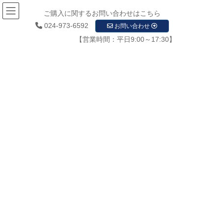
ご購入に関するお問い合わせはこちら
024-973-6592
お問い合わせ
【営業時間：平日9:00～17:30】
お知らせ
HOME
お知らせ
お知らせ
福島県で起こる生活防犯対策・導入助成金 福島県でおすすめの防犯カメラ販売
店 福島県の防犯カメラ設置運用のガイドライン 福島県の防犯カメラおすすめ機器
10選
2022年4月4日
/ 最終更新日時 :
2022年8月30日
startupadmin
お知らせ
福島県で起こる生活防犯対策・導