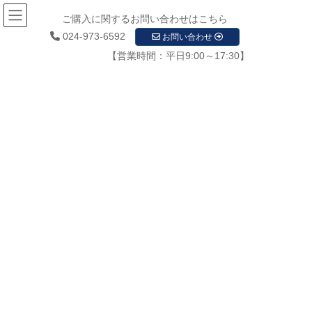
ご購入に関するお問い合わせはこちら
024-973-6592
お問い合わせ
【営業時間：平日9:00～17:30】
お知らせ
HOME
お知らせ
お知らせ
新着情報
【福島テレビTV取材シェア！】福島県の犯罪を防犯カメラで未然に対策
2023年7月7日
/ 最終更新日時 :
2023年7月7日
startupadmin
新着情報
【福島テレビTV取材シェア！】福