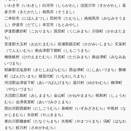
いわき市（いわきし）白河市（しらかわし）須賀川市（すかがわし）喜
多方市（きたかたし）相馬市（そうまし）
二本松市（にほんまつし）田村市（たむらし）南相馬市（みなみそうま
し）伊達市（だてし）本宮市（もとみやし）
伊達郡桑折町（こおりまち）国見町（くにみまち）川俣町（かわまたま
ち）
安達郡大玉村（おおたまむら）岩瀬郡鏡石町（かがみいしまち）天栄村
（てんえいむら）南会津郡下郷町（しもごうまち）
檜枝岐村（ひのえまたむら）只見町（ただみまち）南会津町（みなみあ
いづまち）
耶麻郡北塩原村（きたしおばらむら）西会津町（にしあいづまち）磐梯
町（ばんだいまち）猪苗代町（いなわしろまち）
河沼郡会津坂下町（あいづばんげまち）湯川村（ゆがわむら）柳津町
（やないづまち）
大沼郡三島町（みしままち）金山町（かねやままち）昭和村（しょうわ
むら）会津美里町（あいづみさとまち）
西白河郡西郷村（にしごうむら）泉崎村（いずみざきむら）中島村（な
かじまむら）矢吹町（やぶきまち）
東白川郡棚倉町（たなぐらまち）矢祭町（やまつりまち）塙町（はなわ
まち）鮫川村（さめがわむら）