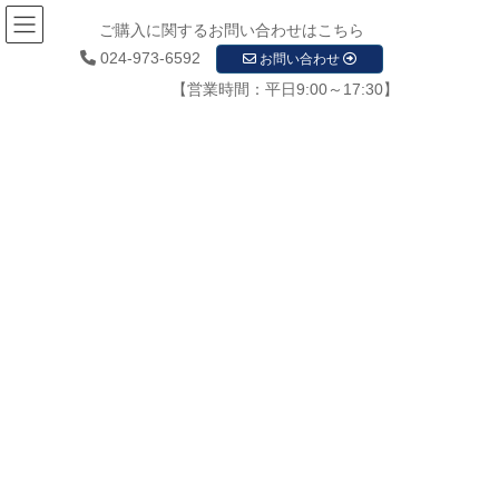
ご購入に関するお問い合わせはこちら
024-973-6592
お問い合わせ
【営業時間：平日9:00～17:30】
お知らせ
HOME
お知らせ
【販売開始のお知らせ】福島県コロナ対策 非接触型 体温検知器 体温測定器
IMG_2011
2020年10月2日
/ 最終更新日時 :
2020年10月2日
startupadmin
IMG_2011