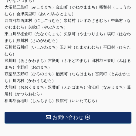
（やないづまち）
大沼郡三島町（みしままち）金山町（かねやままち）昭和村（しょうわ
むら）会津美里町（あいづみさとまち）
西白河郡西郷村（にしごうむら）泉崎村（いずみざきむら）中島村（な
かじまむら）矢吹町（やぶきまち）
東白川郡棚倉町（たなぐらまち）矢祭町（やまつりまち）塙町（はなわ
まち）鮫川村（さめがわむら）
石川郡石川町（いしかわまち）玉川村（たまかわむら）平田村（ひらた
むら）
浅川町（あさかわまち）古殿町（ふるどのまち）田村郡三春町（みはる
まち）小野町（おのまち）
双葉郡広野町（ひろのまち）楢葉町（ならはまち）富岡町（とみおかま
ち）川内村（かわうちむら）
大熊町（おおくままち）双葉町（ふたばまち）浪江町（なみえまち）葛
尾村（かつらおむら）
相馬郡新地町（しんちまち）飯舘村（いいたてむら）
お問い合わせ