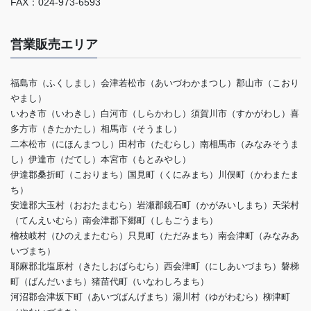
FAX：024-973-6593
営業販売エリア
福島市（ふくしまし）会津若松市（あいづわかまつし）郡山市（こおり
やまし）
いわき市（いわきし）白河市（しらかわし）須賀川市（すかがわし）喜
多方市（きたかたし）相馬市（そうまし）
二本松市（にほんまつし）田村市（たむらし）南相馬市（みなみそうま
し）伊達市（だてし）本宮市（もとみやし）
伊達郡桑折町（こおりまち）国見町（くにみまち）川俣町（かわまたま
ち）
安達郡大玉村（おおたまむら）岩瀬郡鏡石町（かがみいしまち）天栄村
（てんえいむら）南会津郡下郷町（しもごうまち）
檜枝岐村（ひのえまたむら）只見町（ただみまち）南会津町（みなみあ
いづまち）
耶麻郡北塩原村（きたしおばらむら）西会津町（にしあいづまち）磐梯
町（ばんだいまち）猪苗代町（いなわしろまち）
河沼郡会津坂下町（あいづばんげまち）湯川村（ゆがわむら）柳津町