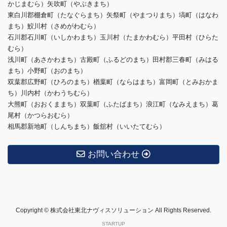
かじまむら）矢吹町（やぶきまち）
東白川郡棚倉町（たなぐらまち）矢祭町（やまつりまち）塙町（はなわ
まち）鮫川村（さめがわむら）
石川郡石川町（いしかわまち）玉川村（たまかわむら）平田村（ひらた
むら）
浅川町（あさかわまち）古殿町（ふるどのまち）田村郡三春町（みはる
まち）小野町（おのまち）
双葉郡広野町（ひろのまち）楢葉町（ならはまち）富岡町（とみおかま
ち）川内村（かわうちむら）
大熊町（おおくままち）双葉町（ふたばまち）浪江町（なみえまち）葛
尾村（かつらおむら）
相馬郡新地町（しんちまち）飯舘村（いいたてむら）
お問い合わせ
Copyright © 株式会社東北ナヴィスソリューション All Rights Reserved.
STARTUP