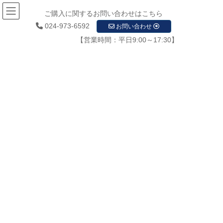
ご購入に関するお問い合わせはこちら
024-973-6592
お問い合わせ
【営業時間：平日9:00～17:30】
お知らせ
HOME
お知らせ
お知らせ
新着情報
サーマルカメラ(温度感知)販売開始 人体検温 コロナウィルス感染対策
2020年7月13日
/ 最終更新日時 :
2020年7月13日
startupadmin
新着情報
サーマルカメラ(温度感知)販売開