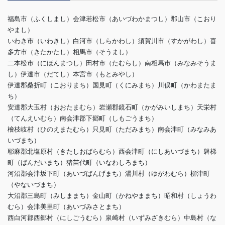
福島市（ふくしまし）会津若松市（あいづわかまつし）郡山市（こおり
やまし）
いわき市（いわきし）白河市（しらかわし）須賀川市（すかがわし）喜
多方市（きたかたし）相馬市（そうまし）
二本松市（にほんまつし）田村市（たむらし）南相馬市（みなみそうま
し）伊達市（だてし）本宮市（もとみやし）
伊達郡桑折町（こおりまち）国見町（くにみまち）川俣町（かわまたま
ち）
安達郡大玉村（おおたまむら）岩瀬郡鏡石町（かがみいしまち）天栄村
（てんえいむら）南会津郡下郷町（しもごうまち）
檜枝岐村（ひのえまたむら）只見町（ただみまち）南会津町（みなみあ
いづまち）
耶麻郡北塩原村（きたしおばらむら）西会津町（にしあいづまち）磐梯
町（ばんだいまち）猪苗代町（いなわしろまち）
河沼郡会津坂下町（あいづばんげまち）湯川村（ゆがわむら）柳津町
（やないづまち）
大沼郡三島町（みしままち）金山町（かねやままち）昭和村（しょうわ
むら）会津美里町（あいづみさとまち）
西白河郡西郷村（にしごうむら）泉崎村（いずみざきむら）中島村（な