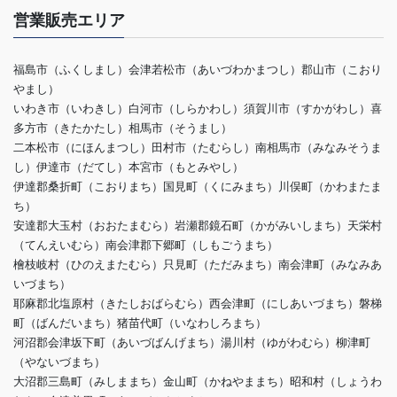
営業販売エリア
福島市（ふくしまし）会津若松市（あいづわかまつし）郡山市（こおり
やまし）
いわき市（いわきし）白河市（しらかわし）須賀川市（すかがわし）喜
多方市（きたかたし）相馬市（そうまし）
二本松市（にほんまつし）田村市（たむらし）南相馬市（みなみそうま
し）伊達市（だてし）本宮市（もとみやし）
伊達郡桑折町（こおりまち）国見町（くにみまち）川俣町（かわまたま
ち）
安達郡大玉村（おおたまむら）岩瀬郡鏡石町（かがみいしまち）天栄村
（てんえいむら）南会津郡下郷町（しもごうまち）
檜枝岐村（ひのえまたむら）只見町（ただみまち）南会津町（みなみあ
いづまち）
耶麻郡北塩原村（きたしおばらむら）西会津町（にしあいづまち）磐梯
町（ばんだいまち）猪苗代町（いなわしろまち）
河沼郡会津坂下町（あいづばんげまち）湯川村（ゆがわむら）柳津町
（やないづまち）
大沼郡三島町（みしままち）金山町（かねやままち）昭和村（しょうわ