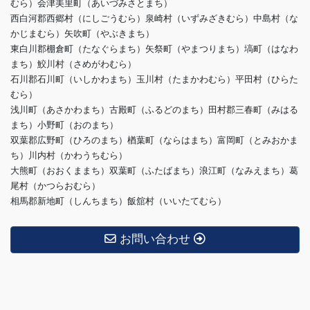
むら）会津美里町（あいづみさとまち）
西白河郡西郷村（にしごうむら）泉崎村（いずみざきむら）中島村（な
かじまむら）矢吹町（やぶきまち）
東白川郡棚倉町（たなぐらまち）矢祭町（やまつりまち）塙町（はなわ
まち）鮫川村（さめがわむら）
石川郡石川町（いしかわまち）玉川村（たまかわむら）平田村（ひらた
むら）
浅川町（あさかわまち）古殿町（ふるどのまち）田村郡三春町（みはる
まち）小野町（おのまち）
双葉郡広野町（ひろのまち）楢葉町（ならはまち）富岡町（とみおかま
ち）川内村（かわうちむら）
大熊町（おおくままち）双葉町（ふたばまち）浪江町（なみえまち）葛
尾村（かつらおむら）
相馬郡新地町（しんちまち）飯舘村（いいたてむら）
お問い合わせ