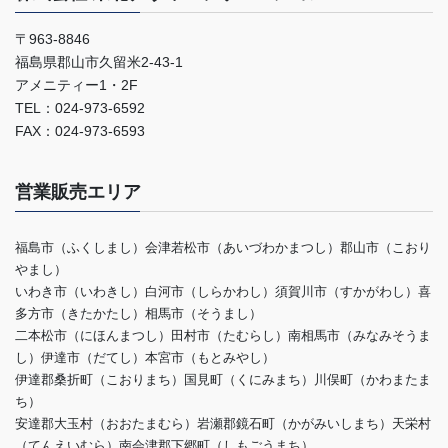
〒963-8846
福島県郡山市久留米2-43-1
アメニティー1・2F
TEL：024-973-6592
FAX：024-973-6593
営業販売エリア
福島市（ふくしまし）会津若松市（あいづわかまつし）郡山市（こおり
やまし）
いわき市（いわきし）白河市（しらかわし）須賀川市（すかがわし）喜
多方市（きたかたし）相馬市（そうまし）
二本松市（にほんまつし）田村市（たむらし）南相馬市（みなみそうま
し）伊達市（だてし）本宮市（もとみやし）
伊達郡桑折町（こおりまち）国見町（くにみまち）川俣町（かわまたま
ち）
安達郡大玉村（おおたまむら）岩瀬郡鏡石町（かがみいしまち）天栄村
（てんえいむら）南会津郡下郷町（しもごうまち）