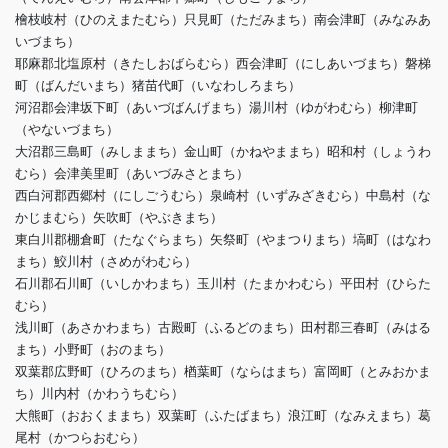
檜枝岐村（ひのえまたむら）只見町（ただみまち）南会津町（みなみあ
いづまち）
耶麻郡北塩原村（きたしおばらむら）西会津町（にしあいづまち）磐梯
町（ばんだいまち）猪苗代町（いなわしろまち）
河沼郡会津坂下町（あいづばんげまち）湯川村（ゆがわむら）柳津町
（やないづまち）
大沼郡三島町（みしままち）金山町（かねやままち）昭和村（しょうわ
むら）会津美里町（あいづみさとまち）
西白河郡西郷村（にしごうむら）泉崎村（いずみざきむら）中島村（な
かじまむら）矢吹町（やぶきまち）
東白川郡棚倉町（たなぐらまち）矢祭町（やまつりまち）塙町（はなわ
まち）鮫川村（さめがわむら）
石川郡石川町（いしかわまち）玉川村（たまかわむら）平田村（ひらた
むら）
浅川町（あさかわまち）古殿町（ふるどのまち）田村郡三春町（みはる
まち）小野町（おのまち）
双葉郡広野町（ひろのまち）楢葉町（ならはまち）富岡町（とみおかま
ち）川内村（かわうちむら）
大熊町（おおくままち）双葉町（ふたばまち）浪江町（なみえまち）葛
尾村（かつらおむら）