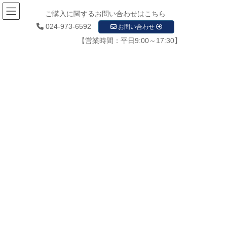
ご購入に関するお問い合わせはこちら
024-973-6592
お問い合わせ
【営業時間：平日9:00～17:30】
お知らせ
HOME
お知らせ
福島県防犯カメラ 福島県の犯罪防止 福島県の防犯カメラ対策 福島県の防犯用品
福島県の防犯器具 福島県の防犯設備 福島県の防犯カメラ補助金 福島県の防犯緊急時
110 福島県の防犯カメラ119 福島県の防犯カメラ設置・施工事業者
IMG_0917
2021年8月30日
/ 最終更新日時 :
2021年8月30日
startupadmin
IMG_0917