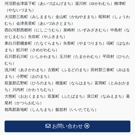
河沼郡会津坂下町（あいづばんげまち）湯川村（ゆがわむら）柳津町
（やないづまち）
大沼郡三島町（みしままち）金山町（かねやままち）昭和村（しょうわ
むら）会津美里町（あいづみさとまち）
西白河郡西郷村（にしごうむら）泉崎村（いずみざきむら）中島村（な
かじまむら）矢吹町（やぶきまち）
東白川郡棚倉町（たなぐらまち）矢祭町（やまつりまち）塙町（はなわ
まち）鮫川村（さめがわむら）
石川郡石川町（いしかわまち）玉川村（たまかわむら）平田村（ひらた
むら）
浅川町（あさかわまち）古殿町（ふるどのまち）田村郡三春町（みはる
まち）小野町（おのまち）
双葉郡広野町（ひろのまち）楢葉町（ならはまち）富岡町（とみおかま
ち）川内村（かわうちむら）
大熊町（おおくままち）双葉町（ふたばまち）浪江町（なみえまち）葛
尾村（かつらおむら）
相馬郡新地町（しんちまち）飯舘村（いいたてむら）
お問い合わせ