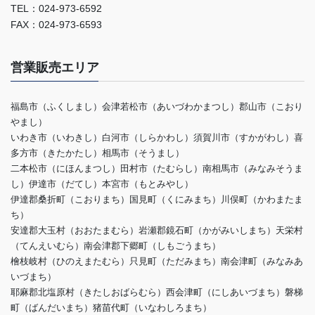
TEL：024-973-6592
FAX：024-973-6593
営業販売エリア
福島市（ふくしまし）会津若松市（あいづわかまつし）郡山市（こおり
やまし）
いわき市（いわきし）白河市（しらかわし）須賀川市（すかがわし）喜
多方市（きたかたし）相馬市（そうまし）
二本松市（にほんまつし）田村市（たむらし）南相馬市（みなみそうま
し）伊達市（だてし）本宮市（もとみやし）
伊達郡桑折町（こおりまち）国見町（くにみまち）川俣町（かわまたま
ち）
安達郡大玉村（おおたまむら）岩瀬郡鏡石町（かがみいしまち）天栄村
（てんえいむら）南会津郡下郷町（しもごうまち）
檜枝岐村（ひのえまたむら）只見町（ただみまち）南会津町（みなみあ
いづまち）
耶麻郡北塩原村（きたしおばらむら）西会津町（にしあいづまち）磐梯
町（ばんだいまち）猪苗代町（いなわしろまち）