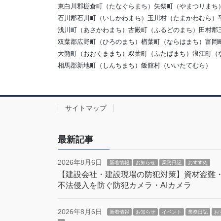
東白川郡棚倉町（たなぐらまち）矢祭町（やまつりまち
石川郡石川町（いしかわまち）玉川村（たまかわむら）
浅川町（あさかわまち）古殿町（ふるどのまち）田村郡
双葉郡広野町（ひろのまち）楢葉町（ならはまち）富岡
大熊町（おおくままち）双葉町（ふたばまち）浪江町（
相馬郡新地町（しんちまち）飯舘村（いいたてむら）
サイトマップ
最新記事
2026年8月6日
新着情報
お知らせ
業務日記
おすすめ
【建設会社・建設現場の防犯対策】資材盗難
不法侵入を防ぐ防犯カメラ・AIカメラ
2026年8月6日
新着情報
お知らせ
イベント
業務日記
お