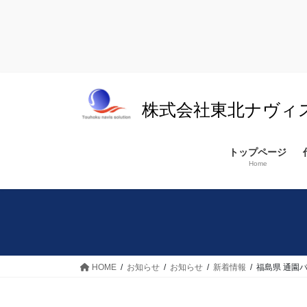
コ
ナ
ン
ビ
株式会社東北ナヴィ
テ
ゲ
ン
ー
ツ
シ
トップページ
へ
ョ
Home
ス
ン
キ
に
ッ
移
プ
動
HOME
お知らせ
お知らせ
新着情報
福島県 通園