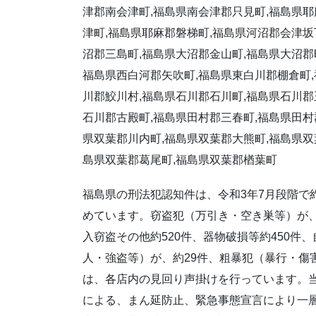
津郡南会津町,福島県南会津郡只見町,福島県耶
津町,福島県耶麻郡磐梯町,福島県河沼郡会津坂
沼郡三島町,福島県大沼郡金山町,福島県大沼郡
福島県西白河郡矢吹町,福島県東白川郡棚倉町,
川郡鮫川村,福島県石川郡石川町,福島県石川郡
石川郡古殿町,福島県田村郡三春町,福島県田村
県双葉郡川内町,福島県双葉郡大熊町,福島県双
島県双葉郡葛尾町,福島県双葉郡楢葉町
福島県の刑法犯認知件は、令和3年7月段階で約
めています。窃盗犯（万引き・空き巣等）が、約
入窃盗その他約520件、器物破損等約450件、
人・強盗等）が、約29件、粗暴犯（暴行・傷害
は、各店内の見回り声掛けを行っています。
による、まん延防止、緊急事態宣言により一層