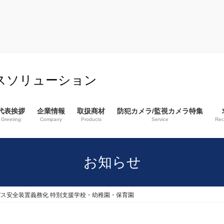
スソリューション
代表挨拶
企業情報
取扱商材
防犯カメラ/監視カメラ特集
Greeting
Company
Products
Service
Rec
お知らせ
バス安全装置義務化 特別支援学校・幼稚園・保育園