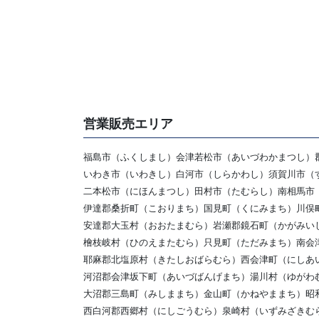
営業販売エリア
福島市（ふくしまし）会津若松市（あいづわかまつし）
いわき市（いわきし）白河市（しらかわし）須賀川市（
二本松市（にほんまつし）田村市（たむらし）南相馬市
伊達郡桑折町（こおりまち）国見町（くにみまち）川俣
安達郡大玉村（おおたまむら）岩瀬郡鏡石町（かがみい
檜枝岐村（ひのえまたむら）只見町（ただみまち）南会
耶麻郡北塩原村（きたしおばらむら）西会津町（にしあ
河沼郡会津坂下町（あいづばんげまち）湯川村（ゆがわ
大沼郡三島町（みしままち）金山町（かねやままち）昭
西白河郡西郷村（にしごうむら）泉崎村（いずみざきむ