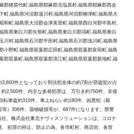
麻郡猪苗代町,福島県耶麻郡北塩原村,福島県耶麻郡西会
下町,福島県河沼郡湯川村,福島県河沼郡柳津町,福島県大
昭和町,福島県大沼郡会津美里町,福島県西白河郡中島村,
福島県東白川郡矢祭町,福島県東白川郡塙町,福島県東白
玉川村,福島県石川郡平田村,福島県石川郡浅川町,福島県
郡小野町,福島県双葉郡広田町,福島県双葉郡富田町,福島
葉郡双葉町,福島県双葉郡浪江町,福島県双葉郡新地町,福
3,800件となっており刑法犯全体の約7割が窃盗犯が占
2,500件、内主な多発犯罪は、万引き約750件、非侵
自転車盗約310件、車上ねらい約180件、凶悪犯（殺
等）306件、器物破損等が、667件になります。県警
当社、株式会社東北ナヴィスソリューションは、コロナ
、 犯罪の抑止、防止の為、各市町村、商店街、各世