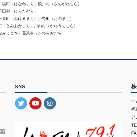
）塙町（はなわまち）鮫川村（さめがわむら）
平田村（ひらたむら）
三春町（みはるまち）小野町（おのまち）
町（とみおかまち）川内村（かわうちむら）
なみえまち）葛尾村（かつらおむら）
SNS
株
〒9
・
福
ア
TE
すす
FA