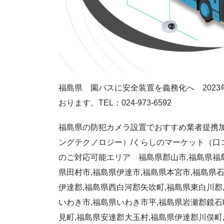
福島県 園バスに安全装置を義務化へ 202
おります。TEL：024-973-6592
福島県の防犯カメラ設置でおすすめ業者提携加
ングテクノロジー）/くらしのマーケット（口
のご対応可能エリア 福島県郡山市,福島県福島
県田村市,福島県伊達市,福島県本宮市,福島県石
伊達郡,福島県西白河郡矢吹町,福島県東白川郡
いわき市,福島県いわき市平,福島県岩瀬郡鏡石
見町,福島県安達郡大玉村,福島県伊達郡川俣町