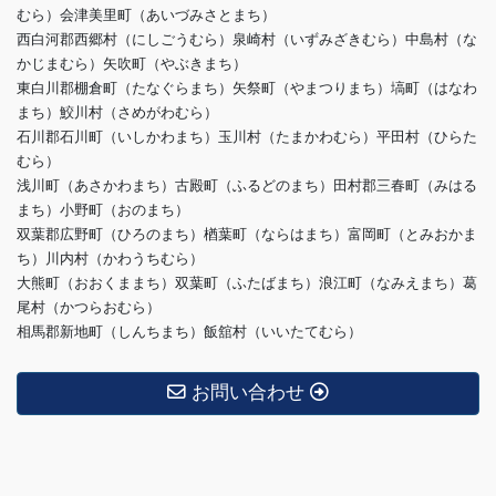
むら）会津美里町（あいづみさとまち）
西白河郡西郷村（にしごうむら）泉崎村（いずみざきむら）中島村（な
かじまむら）矢吹町（やぶきまち）
東白川郡棚倉町（たなぐらまち）矢祭町（やまつりまち）塙町（はなわ
まち）鮫川村（さめがわむら）
石川郡石川町（いしかわまち）玉川村（たまかわむら）平田村（ひらた
むら）
浅川町（あさかわまち）古殿町（ふるどのまち）田村郡三春町（みはる
まち）小野町（おのまち）
双葉郡広野町（ひろのまち）楢葉町（ならはまち）富岡町（とみおかま
ち）川内村（かわうちむら）
大熊町（おおくままち）双葉町（ふたばまち）浪江町（なみえまち）葛
尾村（かつらおむら）
相馬郡新地町（しんちまち）飯舘村（いいたてむら）
お問い合わせ