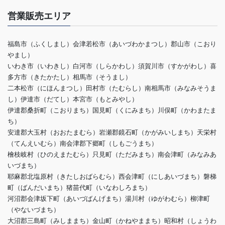
営業販売エリア
福島市（ふくしまし）会津若松市（あいづわかまつし）郡山市（こおり
やまし）
いわき市（いわきし）白河市（しらかわし）須賀川市（すかがわし）喜
多方市（きたかたし）相馬市（そうまし）
二本松市（にほんまつし）田村市（たむらし）南相馬市（みなみそうま
し）伊達市（だてし）本宮市（もとみやし）
伊達郡桑折町（こおりまち）国見町（くにみまち）川俣町（かわまたま
ち）
安達郡大玉村（おおたまむら）岩瀬郡鏡石町（かがみいしまち）天栄村
（てんえいむら）南会津郡下郷町（しもごうまち）
檜枝岐村（ひのえまたむら）只見町（ただみまち）南会津町（みなみあ
いづまち）
耶麻郡北塩原村（きたしおばらむら）西会津町（にしあいづまち）磐梯
町（ばんだいまち）猪苗代町（いなわしろまち）
河沼郡会津坂下町（あいづばんげまち）湯川村（ゆがわむら）柳津町
（やないづまち）
大沼郡三島町（みしままち）金山町（かねやままち）昭和村（しょうわ