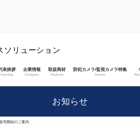
スソリューション
代表挨拶
企業情報
取扱商材
防犯カメラ/監視カメラ特集
Greeting
Company
Products
Service
Rec
お知らせ
き販売開始のご案内