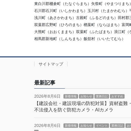
東白川郡棚倉町（たなぐらまち）矢祭町（やまつりまち
石川郡石川町（いしかわまち）玉川村（たまかわむら）
浅川町（あさかわまち）古殿町（ふるどのまち）田村郡
双葉郡広野町（ひろのまち）楢葉町（ならはまち）富岡
大熊町（おおくままち）双葉町（ふたばまち）浪江町（
相馬郡新地町（しんちまち）飯舘村（いいたてむら）
サイトマップ
最新記事
2026年8月6日
新着情報
お知らせ
業務日記
おすすめ
【建設会社・建設現場の防犯対策】資材盗難
不法侵入を防ぐ防犯カメラ・AIカメラ
2026年8月6日
新着情報
お知らせ
イベント
業務日記
お