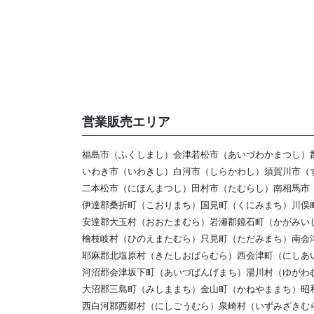
営業販売エリア
福島市（ふくしまし）会津若松市（あいづわかまつし）
いわき市（いわきし）白河市（しらかわし）須賀川市（
二本松市（にほんまつし）田村市（たむらし）南相馬市
伊達郡桑折町（こおりまち）国見町（くにみまち）川俣
安達郡大玉村（おおたまむら）岩瀬郡鏡石町（かがみい
檜枝岐村（ひのえまたむら）只見町（ただみまち）南会
耶麻郡北塩原村（きたしおばらむら）西会津町（にしあ
河沼郡会津坂下町（あいづばんげまち）湯川村（ゆがわ
大沼郡三島町（みしままち）金山町（かねやままち）昭
西白河郡西郷村（にしごうむら）泉崎村（いずみざきむ