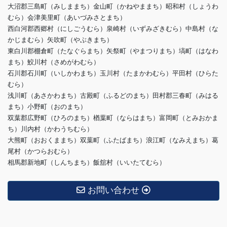
大沼郡三島町（みしままち）金山町（かねやままち）昭和村（しょうわ
むら）会津美里町（あいづみさとまち）
西白河郡西郷村（にしごうむら）泉崎村（いずみざきむら）中島村（な
かじまむら）矢吹町（やぶきまち）
東白川郡棚倉町（たなぐらまち）矢祭町（やまつりまち）塙町（はなわ
まち）鮫川村（さめがわむら）
石川郡石川町（いしかわまち）玉川村（たまかわむら）平田村（ひらた
むら）
浅川町（あさかわまち）古殿町（ふるどのまち）田村郡三春町（みはる
まち）小野町（おのまち）
双葉郡広野町（ひろのまち）楢葉町（ならはまち）富岡町（とみおかま
ち）川内村（かわうちむら）
大熊町（おおくままち）双葉町（ふたばまち）浪江町（なみえまち）葛
尾村（かつらおむら）
相馬郡新地町（しんちまち）飯舘村（いいたてむら）
お問い合わせ