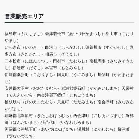
営業販売エリア
福島市（ふくしまし）会津若松市（あいづわかまつし）郡山市（こおり
やまし）
いわき市（いわきし）白河市（しらかわし）須賀川市（すかがわし）喜
多方市（きたかたし）相馬市（そうまし）
二本松市（にほんまつし）田村市（たむらし）南相馬市（みなみそうま
し）伊達市（だてし）本宮市（もとみやし）
伊達郡桑折町（こおりまち）国見町（くにみまち）川俣町（かわまたま
ち）
安達郡大玉村（おおたまむら）岩瀬郡鏡石町（かがみいしまち）天栄村
（てんえいむら）南会津郡下郷町（しもごうまち）
檜枝岐村（ひのえまたむら）只見町（ただみまち）南会津町（みなみあ
いづまち）
耶麻郡北塩原村（きたしおばらむら）西会津町（にしあいづまち）磐梯
町（ばんだいまち）猪苗代町（いなわしろまち）
河沼郡会津坂下町（あいづばんげまち）湯川村（ゆがわむら）柳津町
（やないづまち）