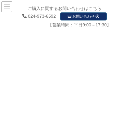
ご購入に関するお問い合わせはこちら
024-973-6592
お問い合わせ
【営業時間：平日9:00～17:30】
お知らせ
HOME
お知らせ
防塵・防水規格IP65に準拠屋外用Wi-Fi対応ネットワークカメラ
ts-na220w_04
2021年2月17日
/ 最終更新日時 :
2021年2月17日
startupadmin
ts-na220w_04