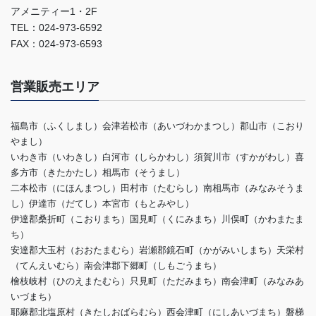
アメニティー1・2F
TEL：024-973-6592
FAX：024-973-6593
営業販売エリア
福島市（ふくしまし）会津若松市（あいづわかまつし）郡山市（こおり
やまし）
いわき市（いわきし）白河市（しらかわし）須賀川市（すかがわし）喜
多方市（きたかたし）相馬市（そうまし）
二本松市（にほんまつし）田村市（たむらし）南相馬市（みなみそうま
し）伊達市（だてし）本宮市（もとみやし）
伊達郡桑折町（こおりまち）国見町（くにみまち）川俣町（かわまたま
ち）
安達郡大玉村（おおたまむら）岩瀬郡鏡石町（かがみいしまち）天栄村
（てんえいむら）南会津郡下郷町（しもごうまち）
檜枝岐村（ひのえまたむら）只見町（ただみまち）南会津町（みなみあ
いづまち）
耶麻郡北塩原村（きたしおばらむら）西会津町（にしあいづまち）磐梯