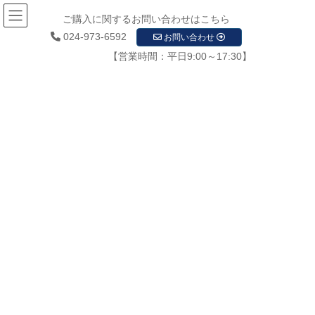
ご購入に関するお問い合わせはこちら
024-973-6592
お問い合わせ
【営業時間：平日9:00～17:30】
お知らせ
HOME
お知らせ
防塵・防水規格IP65に準拠屋外用Wi-Fi対応ネットワークカメラ
tsna220w_back
2021年2月17日
/ 最終更新日時 :
2021年2月17日
startupadmin
tsna220w_back