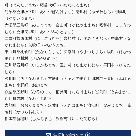
町（ばんだいまち）猪苗代町（いなわしろまち）
河沼郡会津坂下町（あいづばんげまち）湯川村（ゆがわむら）柳津町
（やないづまち）
大沼郡三島町（みしままち）金山町（かねやままち）昭和村（しょうわ
むら）会津美里町（あいづみさとまち）
西白河郡西郷村（にしごうむら）泉崎村（いずみざきむら）中島村（な
かじまむら）矢吹町（やぶきまち）
東白川郡棚倉町（たなぐらまち）矢祭町（やまつりまち）塙町（はなわ
まち）鮫川村（さめがわむら）
石川郡石川町（いしかわまち）玉川村（たまかわむら）平田村（ひらた
むら）
浅川町（あさかわまち）古殿町（ふるどのまち）田村郡三春町（みはる
まち）小野町（おのまち）
双葉郡広野町（ひろのまち）楢葉町（ならはまち）富岡町（とみおかま
ち）川内村（かわうちむら）
大熊町（おおくままち）双葉町（ふたばまち）浪江町（なみえまち）葛
尾村（かつらおむら）
相馬郡新地町（しんちまち）飯舘村（いいたてむら）
お問い合わせ