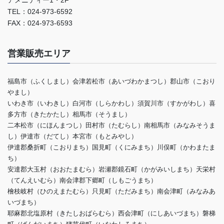
アメニティー1・2F
TEL：024-973-6592
FAX：024-973-6593
営業販売エリア
福島市（ふくしまし）会津若松市（あいづわかまつし）郡山市（こおり
やまし）
いわき市（いわきし）白河市（しらかわし）須賀川市（すかがわし）喜
多方市（きたかたし）相馬市（そうまし）
二本松市（にほんまつし）田村市（たむらし）南相馬市（みなみそうま
し）伊達市（だてし）本宮市（もとみやし）
伊達郡桑折町（こおりまち）国見町（くにみまち）川俣町（かわまたま
ち）
安達郡大玉村（おおたまむら）岩瀬郡鏡石町（かがみいしまち）天栄村
（てんえいむら）南会津郡下郷町（しもごうまち）
檜枝岐村（ひのえまたむら）只見町（ただみまち）南会津町（みなみあ
いづまち）
耶麻郡北塩原村（きたしおばらむら）西会津町（にしあいづまち）磐梯