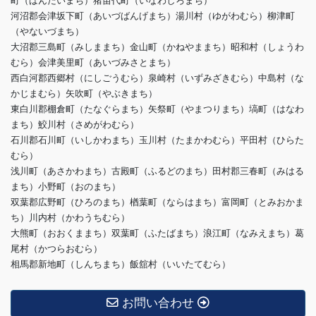
町（ばんだいまち）猪苗代町（いなわしろまち）
河沼郡会津坂下町（あいづばんげまち）湯川村（ゆがわむら）柳津町
（やないづまち）
大沼郡三島町（みしままち）金山町（かねやままち）昭和村（しょうわ
むら）会津美里町（あいづみさとまち）
西白河郡西郷村（にしごうむら）泉崎村（いずみざきむら）中島村（な
かじまむら）矢吹町（やぶきまち）
東白川郡棚倉町（たなぐらまち）矢祭町（やまつりまち）塙町（はなわ
まち）鮫川村（さめがわむら）
石川郡石川町（いしかわまち）玉川村（たまかわむら）平田村（ひらた
むら）
浅川町（あさかわまち）古殿町（ふるどのまち）田村郡三春町（みはる
まち）小野町（おのまち）
双葉郡広野町（ひろのまち）楢葉町（ならはまち）富岡町（とみおかま
ち）川内村（かわうちむら）
大熊町（おおくままち）双葉町（ふたばまち）浪江町（なみえまち）葛
尾村（かつらおむら）
相馬郡新地町（しんちまち）飯舘村（いいたてむら）
お問い合わせ