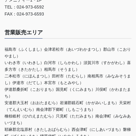
アメニティー1・2F
TEL：024-973-6592
FAX：024-973-6593
営業販売エリア
福島市（ふくしまし）会津若松市（あいづわかまつし）郡山市（こおり
やまし）
いわき市（いわきし）白河市（しらかわし）須賀川市（すかがわし）喜
多方市（きたかたし）相馬市（そうまし）
二本松市（にほんまつし）田村市（たむらし）南相馬市（みなみそうま
し）伊達市（だてし）本宮市（もとみやし）
伊達郡桑折町（こおりまち）国見町（くにみまち）川俣町（かわまたま
ち）
安達郡大玉村（おおたまむら）岩瀬郡鏡石町（かがみいしまち）天栄村
（てんえいむら）南会津郡下郷町（しもごうまち）
檜枝岐村（ひのえまたむら）只見町（ただみまち）南会津町（みなみあ
いづまち）
耶麻郡北塩原村（きたしおばらむら）西会津町（にしあいづまち）磐梯