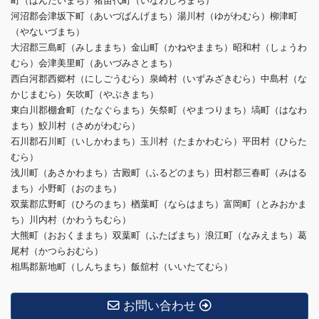
町（ばんだいまち）猪苗代町（いなわしろまち）
河沼郡会津坂下町（あいづばんげまち）湯川村（ゆがわむら）柳津町
（やないづまち）
大沼郡三島町（みしままち）金山町（かねやままち）昭和村（しょうわ
むら）会津美里町（あいづみさとまち）
西白河郡西郷村（にしごうむら）泉崎村（いずみざきむら）中島村（な
かじまむら）矢吹町（やぶきまち）
東白川郡棚倉町（たなぐらまち）矢祭町（やまつりまち）塙町（はなわ
まち）鮫川村（さめがわむら）
石川郡石川町（いしかわまち）玉川村（たまかわむら）平田村（ひらた
むら）
浅川町（あさかわまち）古殿町（ふるどのまち）田村郡三春町（みはる
まち）小野町（おのまち）
双葉郡広野町（ひろのまち）楢葉町（ならはまち）富岡町（とみおかま
ち）川内村（かわうちむら）
大熊町（おおくままち）双葉町（ふたばまち）浪江町（なみえまち）葛
尾村（かつらおむら）
相馬郡新地町（しんちまち）飯舘村（いいたてむら）
お問い合わせ