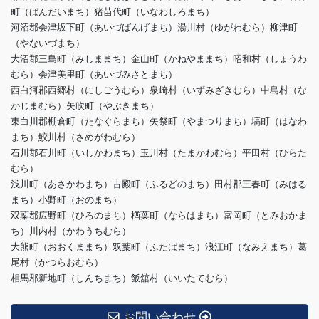
町（ばんだいまち）猪苗代町（いなわしろまち）
河沼郡会津坂下町（あいづばんげまち）湯川村（ゆがわむら）柳津町
（やないづまち）
大沼郡三島町（みしままち）金山町（かねやままち）昭和村（しょうわ
むら）会津美里町（あいづみさとまち）
西白河郡西郷村（にしごうむら）泉崎村（いずみざきむら）中島村（な
かじまむら）矢吹町（やぶきまち）
東白川郡棚倉町（たなぐらまち）矢祭町（やまつりまち）塙町（はなわ
まち）鮫川村（さめがわむら）
石川郡石川町（いしかわまち）玉川村（たまかわむら）平田村（ひらた
むら）
浅川町（あさかわまち）古殿町（ふるどのまち）田村郡三春町（みはる
まち）小野町（おのまち）
双葉郡広野町（ひろのまち）楢葉町（ならはまち）富岡町（とみおかま
ち）川内村（かわうちむら）
大熊町（おおくままち）双葉町（ふたばまち）浪江町（なみえまち）葛
尾村（かつらおむら）
相馬郡新地町（しんちまち）飯舘村（いいたてむら）
お問い合わせ