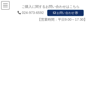
ご購入に関するお問い合わせはこちら
024-973-6592
お問い合わせ
【営業時間：平日9:00～17:30】
お知らせ
HOME
お知らせ
取扱商材
防犯カメラ
DVI / NVR / アクセサリー
PFA122
2020年12月8日
/ 最終更新日時 :
2020年12月10日
startupadmin
PFA122