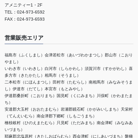
アメニティー1・2F
TEL：024-973-6592
FAX：024-973-6593
営業販売エリア
福島市（ふくしまし）会津若松市（あいづわかまつし）郡山市（こおり
やまし）
いわき市（いわきし）白河市（しらかわし）須賀川市（すかがわし）喜
多方市（きたかたし）相馬市（そうまし）
二本松市（にほんまつし）田村市（たむらし）南相馬市（みなみそうま
し）伊達市（だてし）本宮市（もとみやし）
伊達郡桑折町（こおりまち）国見町（くにみまち）川俣町（かわまたま
ち）
安達郡大玉村（おおたまむら）岩瀬郡鏡石町（かがみいしまち）天栄村
（てんえいむら）南会津郡下郷町（しもごうまち）
檜枝岐村（ひのえまたむら）只見町（ただみまち）南会津町（みなみあ
いづまち）
耶麻郡北塩原村（きたしおばらむら）西会津町（にしあいづまち）磐梯