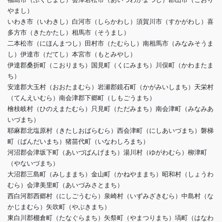
やまし）
いわき市（いわきし）白河市（しらかわし）須賀川市（すかがわし）喜
多方市（きたかたし）相馬市（そうまし）
二本松市（にほんまつし）田村市（たむらし）南相馬市（みなみそうま
し）伊達市（だてし）本宮市（もとみやし）
伊達郡桑折町（こおりまち）国見町（くにみまち）川俣町（かわまたま
ち）
安達郡大玉村（おおたまむら）岩瀬郡鏡石町（かがみいしまち）天栄村
（てんえいむら）南会津郡下郷町（しもごうまち）
檜枝岐村（ひのえまたむら）只見町（ただみまち）南会津町（みなみあ
いづまち）
耶麻郡北塩原村（きたしおばらむら）西会津町（にしあいづまち）磐梯
町（ばんだいまち）猪苗代町（いなわしろまち）
河沼郡会津坂下町（あいづばんげまち）湯川村（ゆがわむら）柳津町
（やないづまち）
大沼郡三島町（みしままち）金山町（かねやままち）昭和村（しょうわ
むら）会津美里町（あいづみさとまち）
西白河郡西郷村（にしごうむら）泉崎村（いずみざきむら）中島村（な
かじまむら）矢吹町（やぶきまち）
東白川郡棚倉町（たなぐらまち）矢祭町（やまつりまち）塙町（はなわ