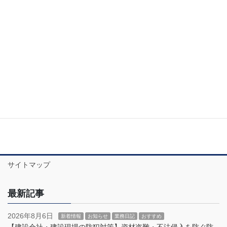
SDGS福島県防犯カメラおすすめ設置企業 生
活くらし 福島県の防犯カメラ販売店 相談/人
気/比較
SDGS（住み続けられるまちづくり）GOALS 福島県の発生する
犯罪を防犯カメラで対策！福島県の犯罪状況は 株式会社東北ナヴ
ィスソリューションの福島県郡山市公式 ウェブサイトTwitterで毎
日365日24時間体制で配信 […]
サイトマップ
最新記事
2026年8月6日
新着情報
お知らせ
業務日記
おすすめ